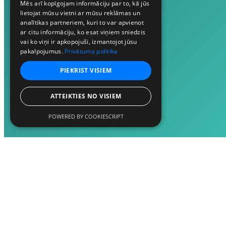
Mēs arī kopīgojam informāciju par to, kā jūs
lietojat mūsu vietni ar mūsu reklāmas un
analītikas partneriem, kuri to var apvienot
ar citu informāciju, ko esat viņiem sniedzis
vai ko viņi ir apkopojuši, izmantojot jūsu
pakalpojumus.
Privātuma politika
PIEKRIST VISIEM
ATTEIKTIES NO VISIEM
POWERED BY COOKIESCRIPT