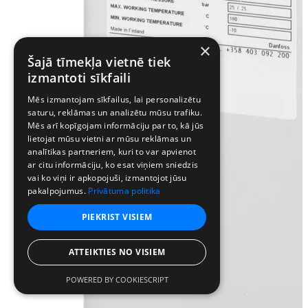
×
Šajā tīmekļa vietnē tiek
izmantoti sīkfaili
Mēs izmantojam sīkfailus, lai personalizētu
saturu, reklāmas un analizētu mūsu trafiku.
Mēs arī kopīgojam informāciju par to, kā jūs
lietojat mūsu vietni ar mūsu reklāmas un
analītikas partneriem, kuri to var apvienot
ar citu informāciju, ko esat viņiem sniedzis
vai ko viņi ir apkopojuši, izmantojot jūsu
pakalpojumus.
Privātuma politika
PIEKRIST VISIEM
ATTEIKTIES NO VISIEM
POWERED BY COOKIESCRIPT