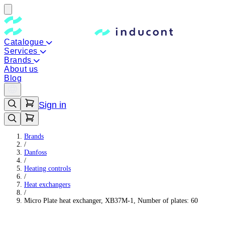
Catalogue
Services
Brands
About us
Blog
Sign in
Brands
/
Danfoss
/
Heating controls
/
Heat exchangers
/
Micro Plate heat exchanger, XB37M-1, Number of plates: 60