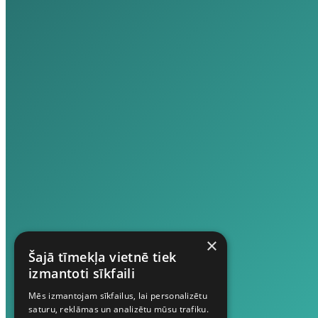
×
Šajā tīmekļa vietnē tiek
izmantoti sīkfaili
Mēs izmantojam sīkfailus, lai personalizētu
saturu, reklāmas un analizētu mūsu trafiku.