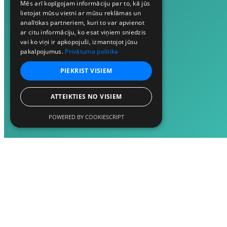
Mēs arī kopīgojam informāciju par to, kā jūs
lietojat mūsu vietni ar mūsu reklāmas un
analītikas partneriem, kuri to var apvienot
ar citu informāciju, ko esat viņiem sniedzis
vai ko viņi ir apkopojuši, izmantojot jūsu
pakalpojumus.
Privātuma politika
PIEKRIST VISIEM
ATTEIKTIES NO VISIEM
POWERED BY COOKIESCRIPT