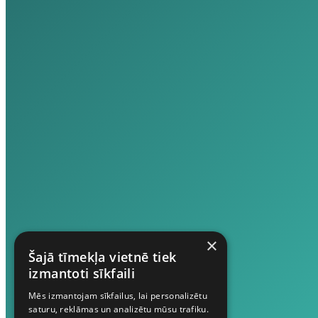
×
Šajā tīmekļa vietnē tiek
izmantoti sīkfaili
Mēs izmantojam sīkfailus, lai personalizētu
saturu, reklāmas un analizētu mūsu trafiku.