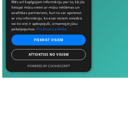
Mēs arī kopīgojam informāciju par to, kā jūs
lietojat mūsu vietni ar mūsu reklāmas un
analītikas partneriem, kuri to var apvienot
ar citu informāciju, ko esat viņiem sniedzis
vai ko viņi ir apkopojuši, izmantojot jūsu
pakalpojumus.
Privātuma politika
PIEKRIST VISIEM
ATTEIKTIES NO VISIEM
POWERED BY COOKIESCRIPT