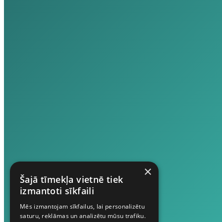
×
Šajā tīmekļa vietnē tiek
izmantoti sīkfaili
Mēs izmantojam sīkfailus, lai personalizētu
saturu, reklāmas un analizētu mūsu trafiku.