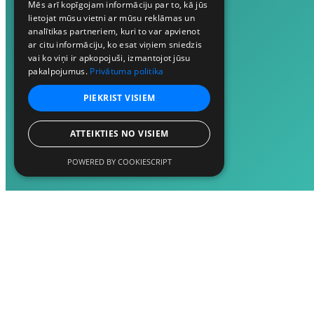
Mēs arī kopīgojam informāciju par to, kā jūs
lietojat mūsu vietni ar mūsu reklāmas un
analītikas partneriem, kuri to var apvienot
ar citu informāciju, ko esat viņiem sniedzis
vai ko viņi ir apkopojuši, izmantojot jūsu
pakalpojumus.
Privātuma politika
PIEKRIST VISIEM
ATTEIKTIES NO VISIEM
POWERED BY COOKIESCRIPT