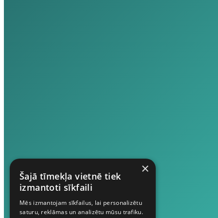
×
Šajā tīmekļa vietnē tiek
izmantoti sīkfaili
Mēs izmantojam sīkfailus, lai personalizētu
saturu, reklāmas un analizētu mūsu trafiku.