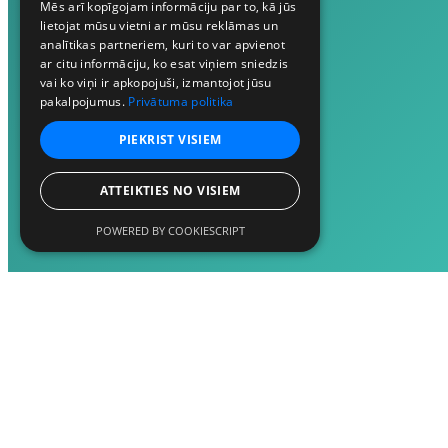
Mēs arī kopīgojam informāciju par to, kā jūs
lietojat mūsu vietni ar mūsu reklāmas un
analītikas partneriem, kuri to var apvienot
ar citu informāciju, ko esat viņiem sniedzis
vai ko viņi ir apkopojuši, izmantojot jūsu
pakalpojumus.
Privātuma politika
PIEKRIST VISIEM
ATTEIKTIES NO VISIEM
POWERED BY COOKIESCRIPT