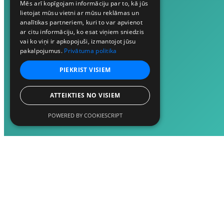
Mēs arī kopīgojam informāciju par to, kā jūs
lietojat mūsu vietni ar mūsu reklāmas un
analītikas partneriem, kuri to var apvienot
ar citu informāciju, ko esat viņiem sniedzis
vai ko viņi ir apkopojuši, izmantojot jūsu
pakalpojumus.
Privātuma politika
PIEKRIST VISIEM
ATTEIKTIES NO VISIEM
POWERED BY COOKIESCRIPT