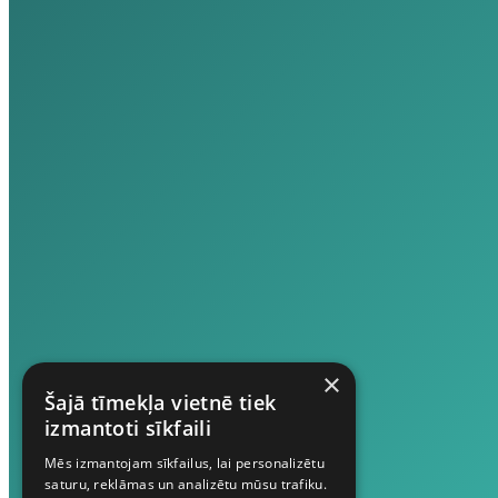
×
Šajā tīmekļa vietnē tiek
izmantoti sīkfaili
Mēs izmantojam sīkfailus, lai personalizētu
saturu, reklāmas un analizētu mūsu trafiku.