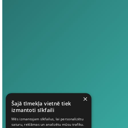
×
Šajā tīmekļa vietnē tiek
izmantoti sīkfaili
Mēs izmantojam sīkfailus, lai personalizētu
saturu, reklāmas un analizētu mūsu trafiku.