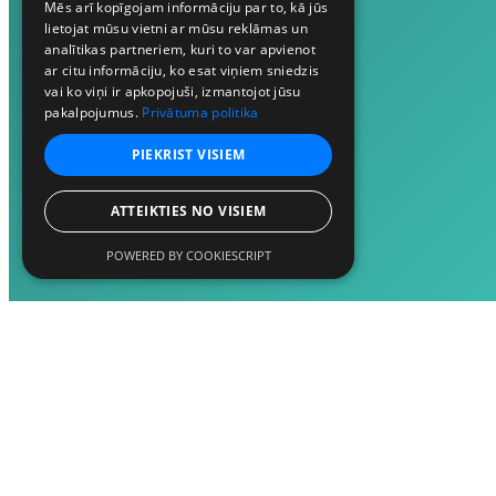
Mēs arī kopīgojam informāciju par to, kā jūs
lietojat mūsu vietni ar mūsu reklāmas un
analītikas partneriem, kuri to var apvienot
ar citu informāciju, ko esat viņiem sniedzis
vai ko viņi ir apkopojuši, izmantojot jūsu
pakalpojumus.
Privātuma politika
PIEKRIST VISIEM
ATTEIKTIES NO VISIEM
POWERED BY COOKIESCRIPT