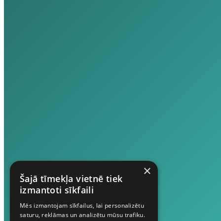
×
Šajā tīmekļa vietnē tiek
izmantoti sīkfaili
Mēs izmantojam sīkfailus, lai personalizētu
saturu, reklāmas un analizētu mūsu trafiku.