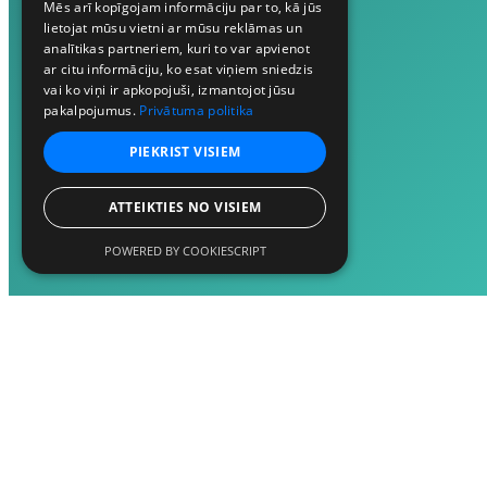
Mēs arī kopīgojam informāciju par to, kā jūs
lietojat mūsu vietni ar mūsu reklāmas un
analītikas partneriem, kuri to var apvienot
ar citu informāciju, ko esat viņiem sniedzis
vai ko viņi ir apkopojuši, izmantojot jūsu
pakalpojumus.
Privātuma politika
PIEKRIST VISIEM
ATTEIKTIES NO VISIEM
POWERED BY COOKIESCRIPT