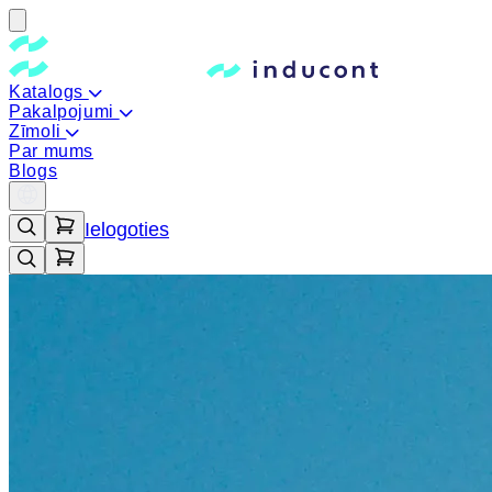
Katalogs
Pakalpojumi
Zīmoli
Par mums
Blogs
Ielogoties