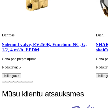
Danfoss
Diehl
Solenoid valve, EV250B, Function: NC, G,
SHARK
1/2, 4 m³/h, EPDM
skaitī
Cena pēc pieprasījuma
Cena pē
Noliktavā: 5+
Nolikta
Ielikt grozā
Ielikt 
Mūsu klientu atsauksmes