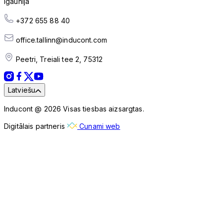
Igaunija
+372 655 88 40
office.tallinn@inducont.com
Peetri, Treiali tee 2, 75312
Latviešu
Inducont @ 2026 Visas tiesbas aizsargtas.
Digitālais partneris
Cunami web