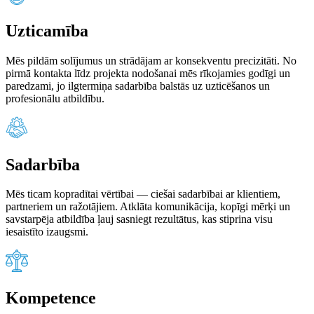
Uzticamība
Mēs pildām solījumus un strādājam ar konsekventu precizitāti. No
pirmā kontakta līdz projekta nodošanai mēs rīkojamies godīgi un
paredzami, jo ilgtermiņa sadarbība balstās uz uzticēšanos un
profesionālu atbildību.
Sadarbība
Mēs ticam kopradītai vērtībai — ciešai sadarbībai ar klientiem,
partneriem un ražotājiem. Atklāta komunikācija, kopīgi mērķi un
savstarpēja atbildība ļauj sasniegt rezultātus, kas stiprina visu
iesaistīto izaugsmi.
Kompetence