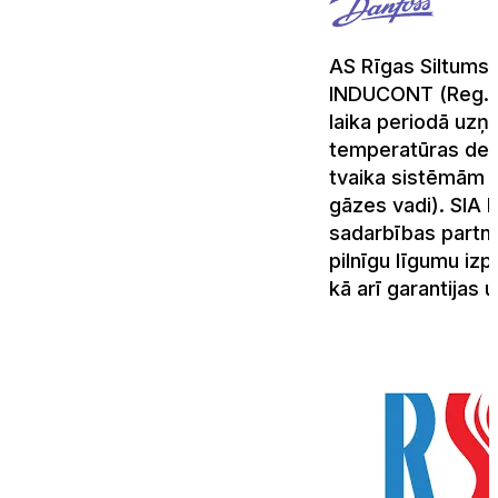
AS Rīgas Siltums 
INDUCONT (Reg.N
laika periodā uzņ
temperatūras dev
tvaika sistēmām (k
gāzes vadi). SIA 
sadarbības partner
pilnīgu līgumu izp
kā arī garantijas 