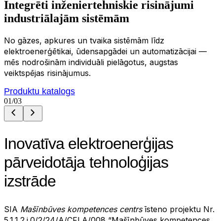
Integrēti
i
n
ž
e
n
i
e
r
t
e
h
n
i
s
k
i
e
r
i
s
i
n
ā
j
u
m
i
industriālajām sistēmām
No gāzes, apkures un tvaika sistēmām līdz
elektroenerģētikai, ūdensapgādei un automatizācijai —
mēs nodrošinām individuāli pielāgotus, augstas
veiktspējas risinājumus.
Produktu katalogs
01
/03
Inovatīva elektroenerģijas
pārveidotāja tehnoloģijas
izstrāde
SIA
Mašīnbūves kompetences centrs
īsteno projektu Nr.
5.1.1.2.i.0/2/24/A/CFLA/008 “Mašīnbūves kompetences