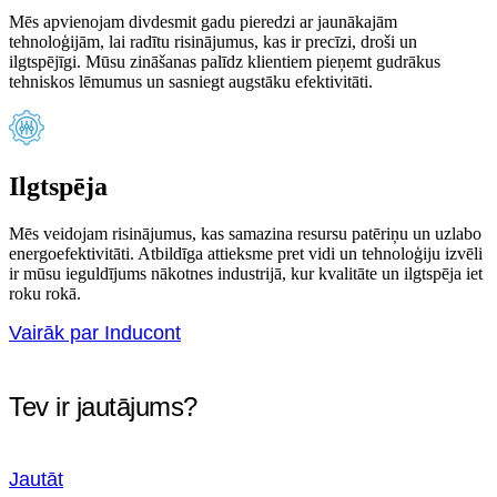
Mēs apvienojam divdesmit gadu pieredzi ar jaunākajām
tehnoloģijām, lai radītu risinājumus, kas ir precīzi, droši un
ilgtspējīgi. Mūsu zināšanas palīdz klientiem pieņemt gudrākus
tehniskos lēmumus un sasniegt augstāku efektivitāti.
Ilgtspēja
Mēs veidojam risinājumus, kas samazina resursu patēriņu un uzlabo
energoefektivitāti. Atbildīga attieksme pret vidi un tehnoloģiju izvēli
ir mūsu ieguldījums nākotnes industrijā, kur kvalitāte un ilgtspēja iet
roku rokā.
Vairāk par Inducont
Tev ir jautājums?
Jautāt