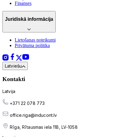
Finanses
Juridiskā informācija
Lietošanas noteikumi
Privātuma politika
Latviešu
Kontakti
Latvija
+371 22 078 773
office.riga@inducont.lv
Rīga, Rītausmas iela 11B, LV-1058