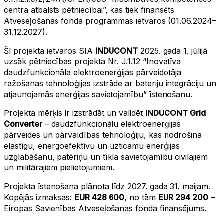
centra atbalsts pētniecībai”, kas tiek finansēts
Atveseļošanas fonda programmas ietvaros (01.06.2024–
31.12.2027).
Šī projekta ietvaros SIA
INDUCONT
2025. gada 1. jūlijā
uzsāk pētniecības projekta Nr. J.1.12 “Inovatīva
daudzfunkcionāla elektroenerģijas pārveidotāja
ražošanas tehnoloģijas izstrāde ar bateriju integrāciju un
atjaunojamās enerģijas savietojamību” īstenošanu.
Projekta mērķis ir izstrādāt un validēt
INDUCONT Grid
Converter
– daudzfunkcionālu elektroenerģijas
pārveides un pārvaldības tehnoloģiju, kas nodrošina
elastīgu, energoefektīvu un uzticamu enerģijas
uzglabāšanu, patēriņu un tīkla savietojamību civilajiem
un militārajiem pielietojumiem.
Projekta īstenošana plānota līdz 2027. gada 31. maijam.
Kopējās izmaksas:
EUR 428 600
, no tām
EUR 294 200
–
Eiropas Savienības Atveseļošanas fonda finansējums.